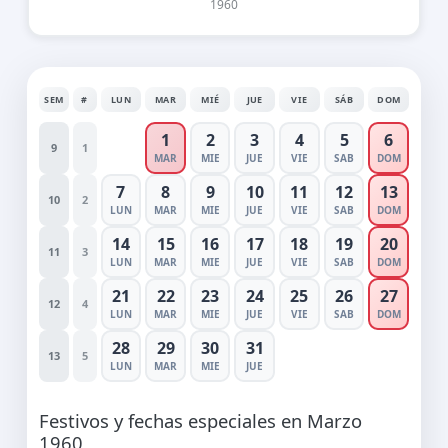
1960
SEM
#
LUN
MAR
MIÉ
JUE
VIE
SÁB
DOM
1
2
3
4
5
6
9
1
MAR
MIE
JUE
VIE
SAB
DOM
7
8
9
10
11
12
13
10
2
LUN
MAR
MIE
JUE
VIE
SAB
DOM
14
15
16
17
18
19
20
11
3
LUN
MAR
MIE
JUE
VIE
SAB
DOM
21
22
23
24
25
26
27
12
4
LUN
MAR
MIE
JUE
VIE
SAB
DOM
28
29
30
31
13
5
LUN
MAR
MIE
JUE
Festivos y fechas especiales en Marzo
1960