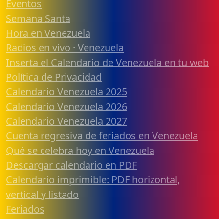
Eventos
Semana Santa
Hora en Venezuela
Radios en vivo · Venezuela
Inserta el Calendario de Venezuela en tu web
Política de Privacidad
Calendario Venezuela 2025
Calendario Venezuela 2026
Calendario Venezuela 2027
Cuenta regresiva de feriados en Venezuela
Qué se celebra hoy en Venezuela
Descargar calendario en PDF
Calendario imprimible: PDF horizontal,
vertical y listado
Feriados