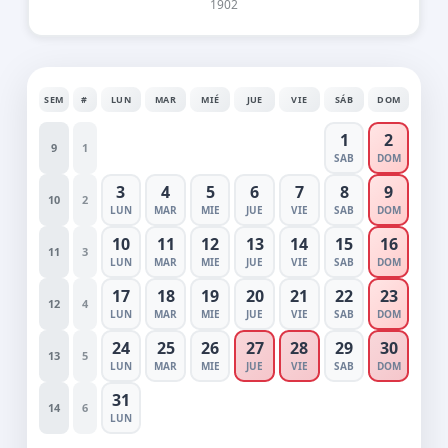
1902
SEM
#
LUN
MAR
MIÉ
JUE
VIE
SÁB
DOM
1
2
9
1
SAB
DOM
3
4
5
6
7
8
9
10
2
LUN
MAR
MIE
JUE
VIE
SAB
DOM
10
11
12
13
14
15
16
11
3
LUN
MAR
MIE
JUE
VIE
SAB
DOM
17
18
19
20
21
22
23
12
4
LUN
MAR
MIE
JUE
VIE
SAB
DOM
24
25
26
27
28
29
30
13
5
LUN
MAR
MIE
JUE
VIE
SAB
DOM
31
14
6
LUN