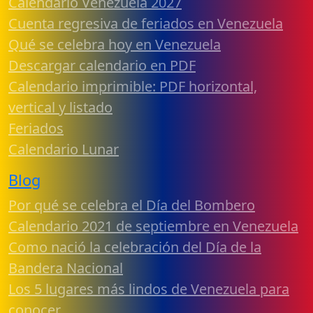
Calendario Venezuela 2027
Cuenta regresiva de feriados en Venezuela
Qué se celebra hoy en Venezuela
Descargar calendario en PDF
Calendario imprimible: PDF horizontal,
vertical y listado
Feriados
Calendario Lunar
Blog
Por qué se celebra el Día del Bombero
Calendario 2021 de septiembre en Venezuela
Como nació la celebración del Día de la
Bandera Nacional
Los 5 lugares más lindos de Venezuela para
conocer