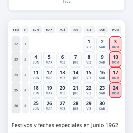
1962
SEM
#
LUN
MAR
MIÉ
JUE
VIE
SÁB
DOM
1
2
3
22
1
VIE
SAB
DOM
4
5
6
7
8
9
10
23
2
LUN
MAR
MIE
JUE
VIE
SAB
DOM
11
12
13
14
15
16
17
24
3
LUN
MAR
MIE
JUE
VIE
SAB
DOM
18
19
20
21
22
23
24
25
4
LUN
MAR
MIE
JUE
VIE
SAB
DOM
25
26
27
28
29
30
26
5
LUN
MAR
MIE
JUE
VIE
SAB
Festivos y fechas especiales en Junio 1962