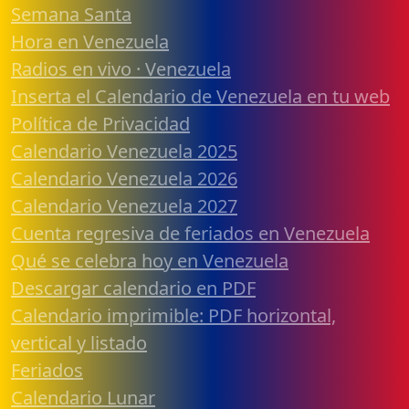
Semana Santa
Hora en Venezuela
Radios en vivo · Venezuela
Inserta el Calendario de Venezuela en tu web
Política de Privacidad
Calendario Venezuela 2025
Calendario Venezuela 2026
Calendario Venezuela 2027
Cuenta regresiva de feriados en Venezuela
Qué se celebra hoy en Venezuela
Descargar calendario en PDF
Calendario imprimible: PDF horizontal,
vertical y listado
Feriados
Calendario Lunar