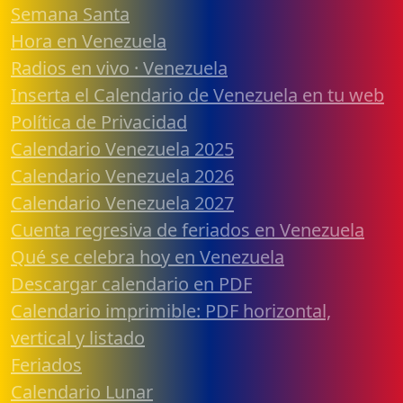
Semana Santa
Hora en Venezuela
Radios en vivo · Venezuela
Inserta el Calendario de Venezuela en tu web
Política de Privacidad
Calendario Venezuela 2025
Calendario Venezuela 2026
Calendario Venezuela 2027
Cuenta regresiva de feriados en Venezuela
Qué se celebra hoy en Venezuela
Descargar calendario en PDF
Calendario imprimible: PDF horizontal,
vertical y listado
Feriados
Calendario Lunar