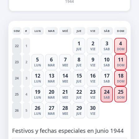
1944
SEM
#
LUN
MAR
MIÉ
JUE
VIE
SÁB
DOM
1
2
3
4
22
1
JUE
VIE
SAB
DOM
5
6
7
8
9
10
11
23
2
LUN
MAR
MIE
JUE
VIE
SAB
DOM
12
13
14
15
16
17
18
24
3
LUN
MAR
MIE
JUE
VIE
SAB
DOM
19
20
21
22
23
24
25
25
4
LUN
MAR
MIE
JUE
VIE
SAB
DOM
26
27
28
29
30
26
5
LUN
MAR
MIE
JUE
VIE
Festivos y fechas especiales en Junio 1944