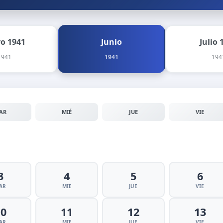
o 1941
Junio
Julio 
1941
1941
194
AR
MIÉ
JUE
VIE
3
4
5
6
AR
MIE
JUE
VIE
10
11
12
13
AR
MIE
JUE
VIE