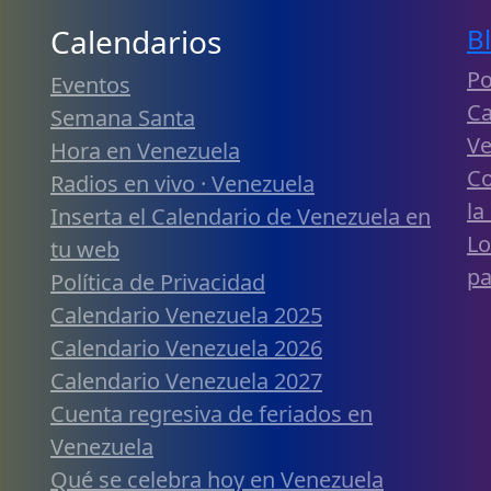
Calendarios
B
Po
Eventos
Ca
Semana Santa
Ve
Hora en Venezuela
Co
Radios en vivo · Venezuela
la
Inserta el Calendario de Venezuela en
Lo
tu web
pa
Política de Privacidad
Calendario Venezuela 2025
Calendario Venezuela 2026
Calendario Venezuela 2027
Cuenta regresiva de feriados en
Venezuela
Qué se celebra hoy en Venezuela