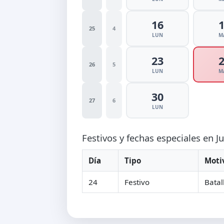
16
25
4
LUN
M
23
26
5
LUN
M
30
27
6
LUN
Festivos y fechas especiales en J
Día
Tipo
Moti
24
Festivo
Batal