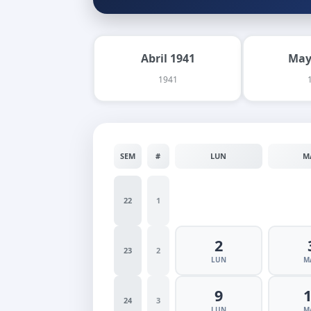
Abril 1941
May
1941
SEM
#
LUN
M
22
1
2
23
2
LUN
M
9
24
3
LUN
M