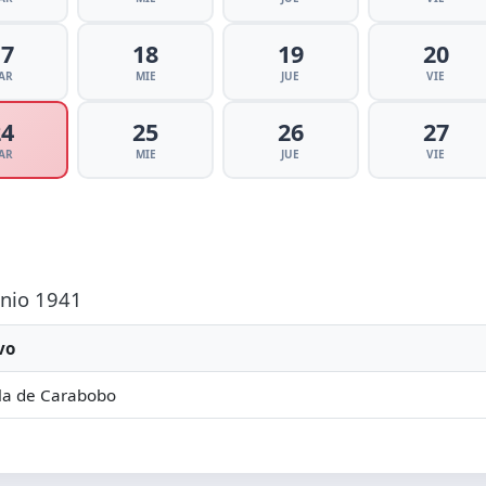
17
18
19
20
AR
MIE
JUE
VIE
24
25
26
27
AR
MIE
JUE
VIE
unio 1941
vo
la de Carabobo