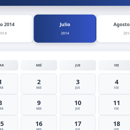
io 2014
Julio
Agosto
2014
2014
201
AR
MIÉ
JUE
VIE
1
2
3
4
AR
MIE
JUE
VIE
8
9
10
11
AR
MIE
JUE
VIE
15
16
17
18
AR
MIE
JUE
VIE