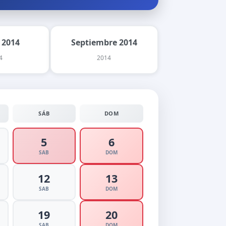
 2014
Septiembre 2014
4
2014
SÁB
DOM
5
6
SAB
DOM
12
13
SAB
DOM
19
20
SAB
DOM