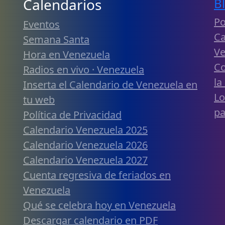
Calendarios
B
Po
Eventos
Ca
Semana Santa
Ve
Hora en Venezuela
Co
Radios en vivo · Venezuela
la
Inserta el Calendario de Venezuela en
Lo
tu web
pa
Política de Privacidad
Calendario Venezuela 2025
Calendario Venezuela 2026
Calendario Venezuela 2027
Cuenta regresiva de feriados en
Venezuela
Qué se celebra hoy en Venezuela
Descargar calendario en PDF