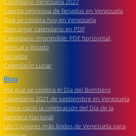
Calendario Venezuela 2027
Cuenta regresiva de feriados en Venezuela
Qué se celebra hoy en Venezuela
Descargar calendario en PDF
Calendario imprimible: PDF horizontal,
vertical y listado
Feriados
Calendario Lunar
Blog
Por qué se celebra el Día del Bombero
Calendario 2021 de septiembre en Venezuela
Como nació la celebración del Día de la
Bandera Nacional
Los 5 lugares más lindos de Venezuela para
conocer