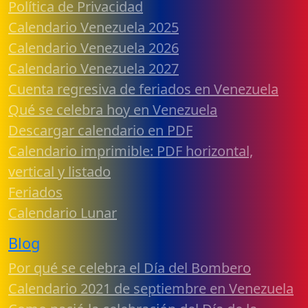
Política de Privacidad
Calendario Venezuela 2025
Calendario Venezuela 2026
Calendario Venezuela 2027
Cuenta regresiva de feriados en Venezuela
Qué se celebra hoy en Venezuela
Descargar calendario en PDF
Calendario imprimible: PDF horizontal,
vertical y listado
Feriados
Calendario Lunar
Blog
Por qué se celebra el Día del Bombero
Calendario 2021 de septiembre en Venezuela