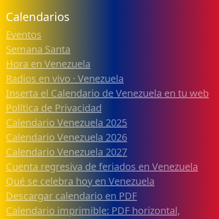
Calendarios
Eventos
Semana Santa
Hora en Venezuela
Radios en vivo · Venezuela
Inserta el Calendario de Venezuela en tu web
Política de Privacidad
Calendario Venezuela 2025
Calendario Venezuela 2026
Calendario Venezuela 2027
Cuenta regresiva de feriados en Venezuela
Qué se celebra hoy en Venezuela
Descargar calendario en PDF
Calendario imprimible: PDF horizontal,