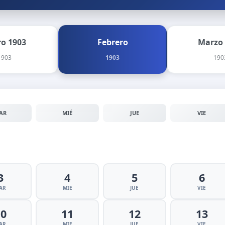
ro 1903
Febrero
Marzo
1903
1903
190
AR
MIÉ
JUE
VIE
3
4
5
6
AR
MIE
JUE
VIE
10
11
12
13
AR
MIE
JUE
VIE