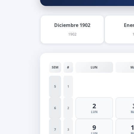
Diciembre 1902
Ene
1902
SEM
#
LUN
M
5
1
2
6
2
LUN
M
9
7
3
LUN
M