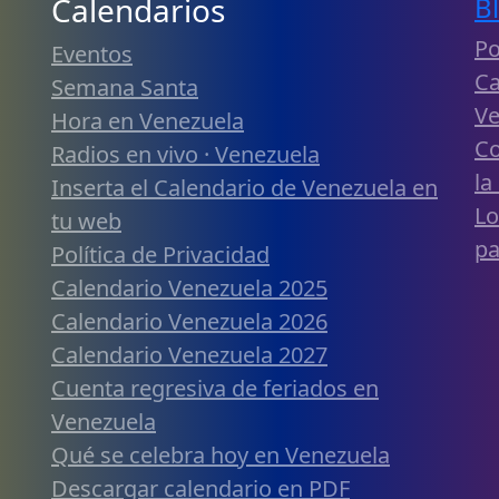
Calendarios
B
Po
Eventos
Ca
Semana Santa
Ve
Hora en Venezuela
Co
Radios en vivo · Venezuela
la
Inserta el Calendario de Venezuela en
Lo
tu web
pa
Política de Privacidad
Calendario Venezuela 2025
Calendario Venezuela 2026
Calendario Venezuela 2027
Cuenta regresiva de feriados en
Venezuela
Qué se celebra hoy en Venezuela
Descargar calendario en PDF