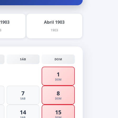
 1903
Abril 1903
3
1903
SÁB
DOM
1
DOM
7
8
SAB
DOM
14
15
SAB
DOM