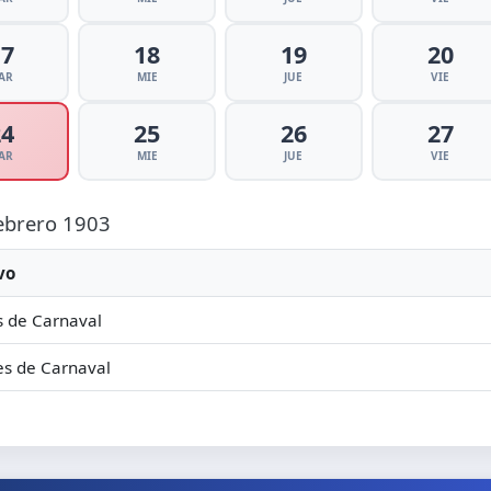
17
18
19
20
AR
MIE
JUE
VIE
24
25
26
27
AR
MIE
JUE
VIE
Febrero 1903
vo
 de Carnaval
s de Carnaval