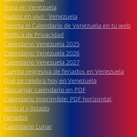
Hora en Venezuela
Radios en vivo · Venezuela
Inserta el Calendario de Venezuela en tu web
Política de Privacidad
Calendario Venezuela 2025
Calendario Venezuela 2026
Calendario Venezuela 2027
Cuenta regresiva de feriados en Venezuela
Qué se celebra hoy en Venezuela
Descargar calendario en PDF
Calendario imprimible: PDF horizontal,
vertical y listado
Feriados
Calendario Lunar