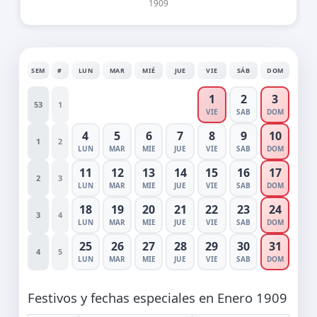
1909
SEM
#
LUN
MAR
MIÉ
JUE
VIE
SÁB
DOM
1
2
3
53
1
VIE
SAB
DOM
4
5
6
7
8
9
10
1
2
LUN
MAR
MIE
JUE
VIE
SAB
DOM
11
12
13
14
15
16
17
2
3
LUN
MAR
MIE
JUE
VIE
SAB
DOM
18
19
20
21
22
23
24
3
4
LUN
MAR
MIE
JUE
VIE
SAB
DOM
25
26
27
28
29
30
31
4
5
LUN
MAR
MIE
JUE
VIE
SAB
DOM
Festivos y fechas especiales en Enero 1909