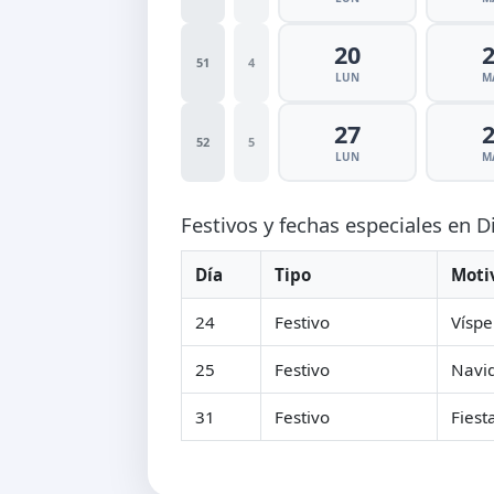
20
51
4
LUN
M
27
52
5
LUN
M
Festivos y fechas especiales en 
Día
Tipo
Moti
24
Festivo
Víspe
25
Festivo
Navi
31
Festivo
Fiest