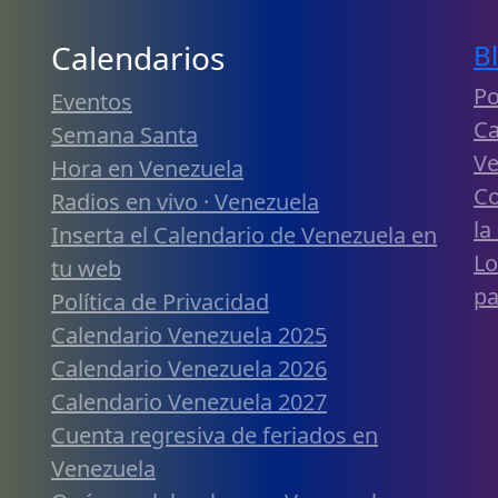
Calendarios
B
Po
Eventos
Ca
Semana Santa
Ve
Hora en Venezuela
Co
Radios en vivo · Venezuela
la
Inserta el Calendario de Venezuela en
Lo
tu web
pa
Política de Privacidad
Calendario Venezuela 2025
Calendario Venezuela 2026
Calendario Venezuela 2027
Cuenta regresiva de feriados en
Venezuela