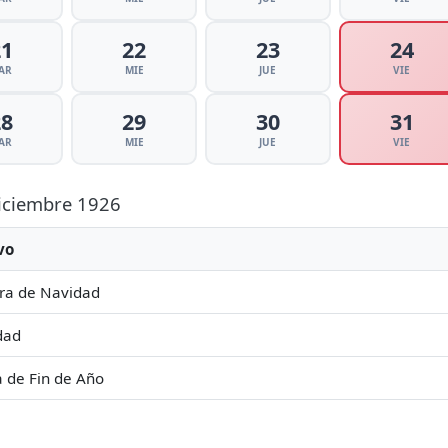
21
22
23
24
AR
MIE
JUE
VIE
28
29
30
31
AR
MIE
JUE
VIE
Diciembre 1926
vo
ra de Navidad
dad
a de Fin de Año