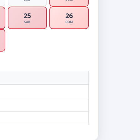
25
26
SAB
DOM