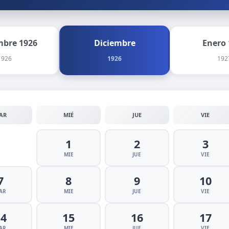
bre 1926
Diciembre
Enero 
1926
1926
192
AR
MIÉ
JUE
VIE
1
2
3
MIE
JUE
VIE
7
8
9
10
AR
MIE
JUE
VIE
14
15
16
17
AR
MIE
JUE
VIE