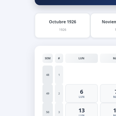
Octubre 1926
Noviem
1926
SEM
#
LUN
M
48
1
6
49
2
LUN
M
13
50
3
LUN
M