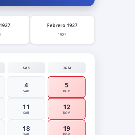
1927
Febrero 1927
7
1927
SÁB
DOM
4
5
SAB
DOM
11
12
SAB
DOM
18
19
SAB
DOM