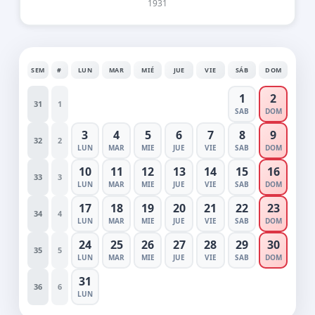
1931
SEM
#
LUN
MAR
MIÉ
JUE
VIE
SÁB
DOM
1
2
31
1
SAB
DOM
3
4
5
6
7
8
9
32
2
LUN
MAR
MIE
JUE
VIE
SAB
DOM
10
11
12
13
14
15
16
33
3
LUN
MAR
MIE
JUE
VIE
SAB
DOM
17
18
19
20
21
22
23
34
4
LUN
MAR
MIE
JUE
VIE
SAB
DOM
24
25
26
27
28
29
30
35
5
LUN
MAR
MIE
JUE
VIE
SAB
DOM
31
36
6
LUN