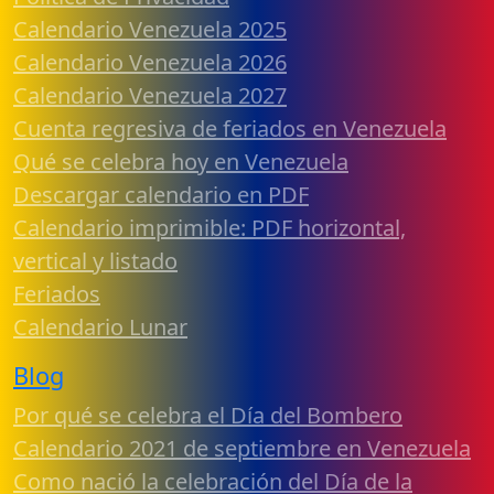
Calendario Venezuela 2025
Calendario Venezuela 2026
Calendario Venezuela 2027
Cuenta regresiva de feriados en Venezuela
Qué se celebra hoy en Venezuela
Descargar calendario en PDF
Calendario imprimible: PDF horizontal,
vertical y listado
Feriados
Calendario Lunar
Blog
Por qué se celebra el Día del Bombero
Calendario 2021 de septiembre en Venezuela
Como nació la celebración del Día de la