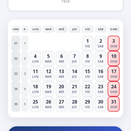
1924
SEM
#
LUN
MAR
MIÉ
JUE
VIE
SÁB
DOM
1
2
3
31
1
VIE
SAB
DOM
4
5
6
7
8
9
10
32
2
LUN
MAR
MIE
JUE
VIE
SAB
DOM
11
12
13
14
15
16
17
33
3
LUN
MAR
MIE
JUE
VIE
SAB
DOM
18
19
20
21
22
23
24
34
4
LUN
MAR
MIE
JUE
VIE
SAB
DOM
25
26
27
28
29
30
31
35
5
LUN
MAR
MIE
JUE
VIE
SAB
DOM