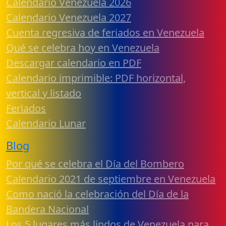
Calendario Venezuela 2026
Calendario Venezuela 2027
Cuenta regresiva de feriados en Venezuela
Qué se celebra hoy en Venezuela
Descargar calendario en PDF
Calendario imprimible: PDF horizontal,
vertical y listado
Feriados
Calendario Lunar
Blog
Por qué se celebra el Día del Bombero
Calendario 2021 de septiembre en Venezuela
Como nació la celebración del Día de la
Bandera Nacional
Los 5 lugares más lindos de Venezuela para