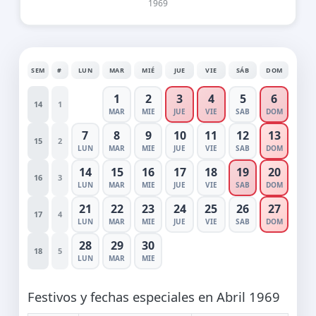
1969
SEM
#
LUN
MAR
MIÉ
JUE
VIE
SÁB
DOM
1
2
3
4
5
6
14
1
MAR
MIE
JUE
VIE
SAB
DOM
7
8
9
10
11
12
13
15
2
LUN
MAR
MIE
JUE
VIE
SAB
DOM
14
15
16
17
18
19
20
16
3
LUN
MAR
MIE
JUE
VIE
SAB
DOM
21
22
23
24
25
26
27
17
4
LUN
MAR
MIE
JUE
VIE
SAB
DOM
28
29
30
18
5
LUN
MAR
MIE
Festivos y fechas especiales en Abril 1969