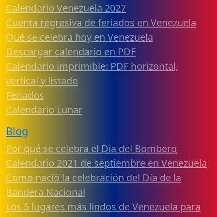
Calendario Venezuela 2027
Cuenta regresiva de feriados en Venezuela
Qué se celebra hoy en Venezuela
Descargar calendario en PDF
Calendario imprimible: PDF horizontal,
vertical y listado
Feriados
Calendario Lunar
Blog
Por qué se celebra el Día del Bombero
Calendario 2021 de septiembre en Venezuela
Como nació la celebración del Día de la
Bandera Nacional
Los 5 lugares más lindos de Venezuela para